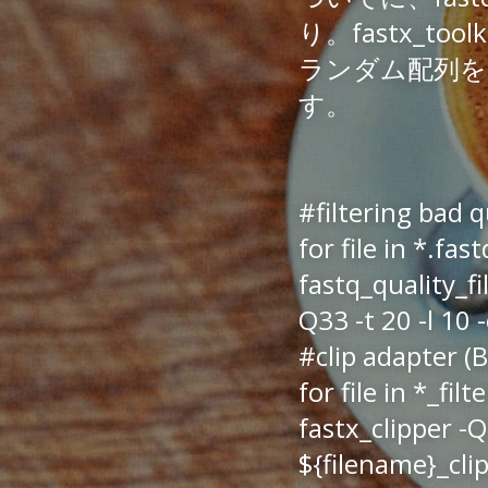
り。fastx_too
ランダム配列を除
す。
#filtering bad q
for file in *.fas
fastq_quality_fi
Q33 -t 20 -l 10 
#clip adapter (
for file in *_fil
fastx_clipper -
${filename}_cli