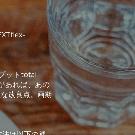
がすごい！
XTflex-
total 
NAがあれば、あの
が主な改良点。画期
方法は以下の通