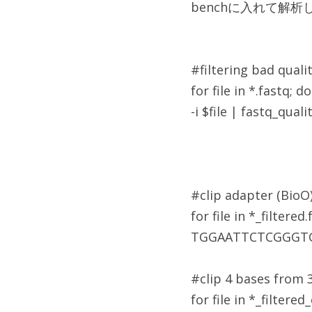
benchに入れて解析
#filtering bad quali
for file in *.fastq; d
-i $file | fastq_qual
#clip adapter (BioO
for file in *_filtered
TGGAATTCTCGGGTGCCAA
#clip 4 bases from 
for file in *_filtered