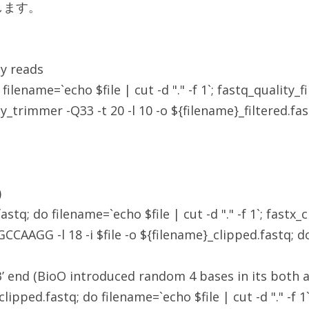
します。
ty reads
o filename=`echo $file | cut -d "." -f 1`; fastq_quality_f
ity_trimmer -Q33 -t 20 -l 10 -o ${filename}_filtered.fa
)
.fastq; do filename=`echo $file | cut -d "." -f 1`; fastx_
GG -l 18 -i $file -o ${filename}_clipped.fastq; d
3’ end (BioO introduced random 4 bases in its both 
_clipped.fastq; do filename=`echo $file | cut -d "." -f 