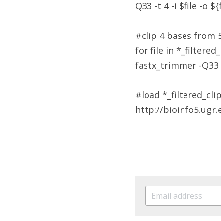
Q33 -t 4 -i $file -o
#clip 4 bases from 
for file in *_filtered
fastx_trimmer -Q33 -f
#load *_filtered_cl
http://bioinfo5.ugr.