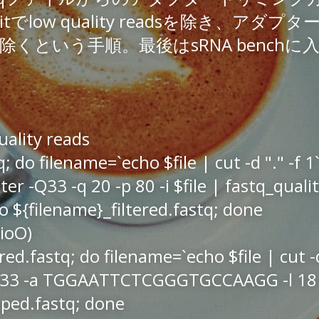
lkitでlow quality readsを除き、アダプ
くという手順。最後はsRNA benchに
uality reads
tq; do filename=`echo $file | cut -d "." -f 1`;
lter -Q33 -q 20 -p 80 -i $file | fastq_qual
-o ${filename}_filtered.fastq; done
BioO)
tered.fastq; do filename=`echo $file | cut -d 
Q33 -a TGGAATTCTCGGGTGCCAAGG -l 18 -i 
pped.fastq; done 