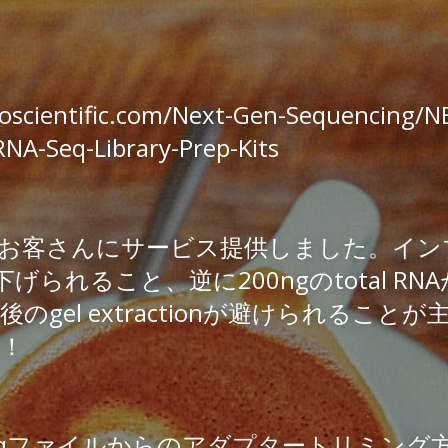
mall RNA-seq v3
oscientific.com/Next-Gen-Sequencing/NE
RNA-Seq-Library-Prep-Kits
お客さんにサービス提供しました。インプット
下げられること、逆に200ngのtotal R
のgel extractionが避けられること
！
stqファイルからのアダプタートリミング