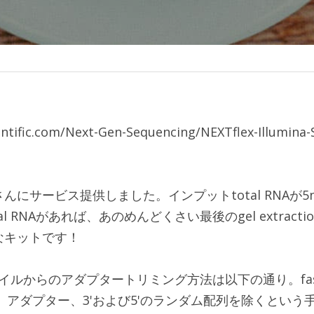
ntific.com/Next-Gen-Sequencing/NEXTflex-Illumina-
んにサービス提供しました。インプットtotal RNAが5
tal RNAがあれば、あのめんどくさい最後のgel extrac
なキットです！
イルからのアダプタートリミング方法は以下の通り。fastx_to
sを除き、アダプター、3'および5'のランダム配列を除くという手