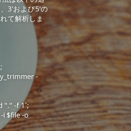
ター、3'および5'の
入れて解析しま
 
ity_trimmer -
"." -f 1`; 
$file -o 