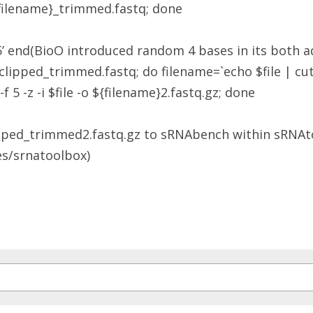
 ${filename}_trimmed.fastq; done
5’ end(BioO introduced random 4 bases in its both a
_clipped_trimmed.fastq; do filename=`echo $file | cut -d
 5 -z -i $file -o ${filename}2.fastq.gz; done
ipped_trimmed2.fastq.gz to sRNAbench within ​sRNAto
es/srnatoolbox​)