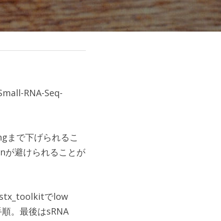
Small-RNA-Seq-
ngまで下げられるこ
tionが避けられることが
olkitでlow 
順。最後はsRNA 