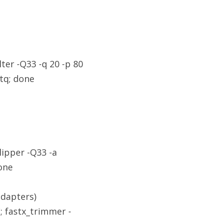
ilter -Q33 -q 20 -p 80 
stq; done
clipper -Q33 -a 
one 
adapters)
1`; fastx_trimmer -