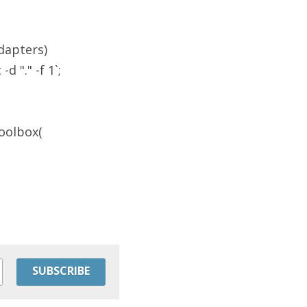
dapters)
 "." -f 1`; 
olbox(​
SUBSCRIBE