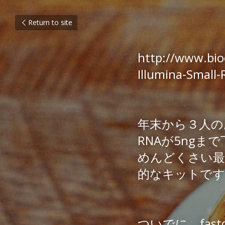
BioOのs
Return to site
http://www.bio
Illumina-Small-
年末から３人の
RNAが5ngまで
めんどくさい最後
的なキットです
ついでに、fa