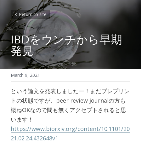
Return to site
IBDをウンチから早期
発見
March 9, 2021
という論文を発表しましたー！まだプレプリン
トの状態ですが、peer review journalの方も
概ねOKなので間も無くアクセプトされると思
います！
https://www.biorxiv.org/content/10.1101/20
21.02.24.432648v1