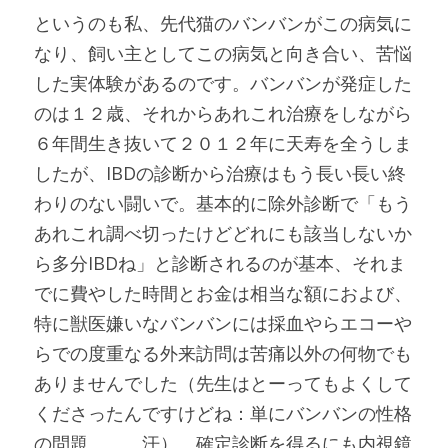
というのも私、先代猫のバンバンがこの病気に
なり、飼い主としてこの病気と向き合い、苦悩
した実体験があるのです。バンバンが発症した
のは１２歳、それからあれこれ治療をしながら
６年間生き抜いて２０１２年に天寿を全うしま
したが、IBDの診断から治療はもう長い長い終
わりのない闘いで。基本的に除外診断で「もう
あれこれ調べ切ったけどどれにも該当しないか
ら多分IBDね」と診断されるのが基本、それま
でに費やした時間とお金は相当な額におよび、
特に獣医嫌いなバンバンには採血やらエコーや
らでの度重なる外来訪問は苦痛以外の何物でも
ありませんでした（先生はとーってもよくして
くださったんですけどね：単にバンバンの性格
の問題、、、汗）。確定診断を得るにも内視鏡